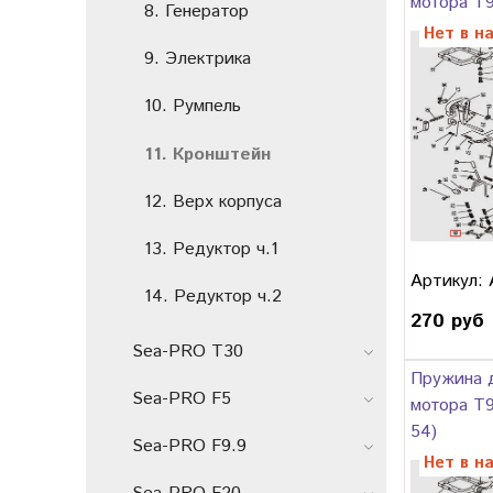
мотора T9
8. Генератор
Нет в н
9. Электрика
10. Румпель
11. Кронштейн
12. Верх корпуса
13. Редуктор ч.1
Артикул:
14. Редуктор ч.2
270 руб
Sea-PRO T30
Пружина 
Sea-PRO F5
мотора T9
54)
Sea-PRO F9.9
Нет в н