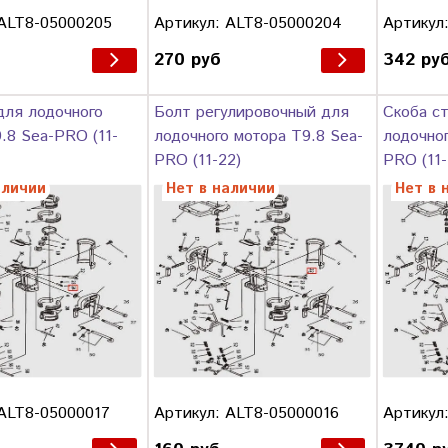
 ALT8-05000205
Артикул: ALT8-05000204
Артикул
270 руб
342 ру
для лодочного
Болт регулировочный для
Скоба с
.8 Sea-PRO (11-
лодочного мотора T9.8 Sea-
лодочног
PRO (11-22)
PRO (11-
аличии
Нет в наличии
Нет в 
 ALT8-05000017
Артикул: ALT8-05000016
Артикул