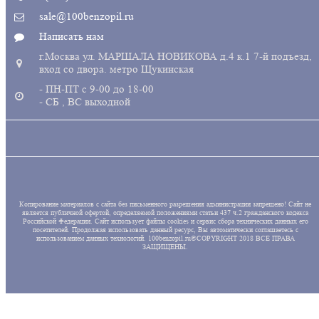
sale@100benzopil.ru
Написать нам
г.Москва ул. МАРШАЛА НОВИКОВА д.4 к.1 7-й подъезд,
вход со двора. метро Щукинская
- ПН-ПТ с 9-00 до 18-00
- СБ , ВС выходной
Копирование материалов с сайта без письменного разрешения администрации запрещено! Сайт не
является публичной офертой, определяемой положениями статьи 437 ч.2 гражданского кодекса
Российской Федерации. Сайт использует файлы cookies и сервис сбора технических данных его
посетителей. Продолжая использовать данный ресурс, Вы автоматически соглашаетесь с
использованием данных технологий. 100benzopil.ru©COPYRIGHT 2018 ВСЕ ПРАВА
ЗАЩИЩЕНЫ.