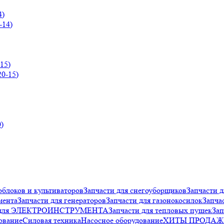
4)
15)
облоков и культиваторов
Запчасти для снегоуборщиков
Запчасти д
мента
Запчасти для генераторов
Запчасти для газонокосилок
Запча
и для ЭЛЕКТРОИНСТРУМЕНТА
Запчасти для тепловых пушек
Зап
ование
Силовая техника
Насосное оборудование
ХИТЫ ПРОДАЖ