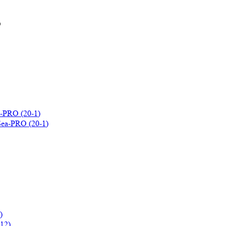
-PRO (20-1)
)