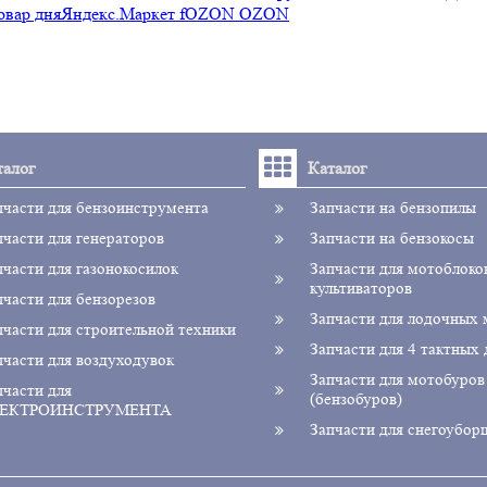
овар дня
Яндекс.Маркет f
OZON OZON
талог
Каталог
пчасти для бензоинструмента
Запчасти на бензопилы
пчасти для генераторов
Запчасти на бензокосы
пчасти для газонокосилок
Запчасти для мотоблоко
культиваторов
пчасти для бензорезов
Запчасти для лодочных
пчасти для строительной техники
Запчасти для 4 тактных 
пчасти для воздуходувок
Запчасти для мотобуров
пчасти для
(бензобуров)
ЕКТРОИНСТРУМЕНТА
Запчасти для снегоубор