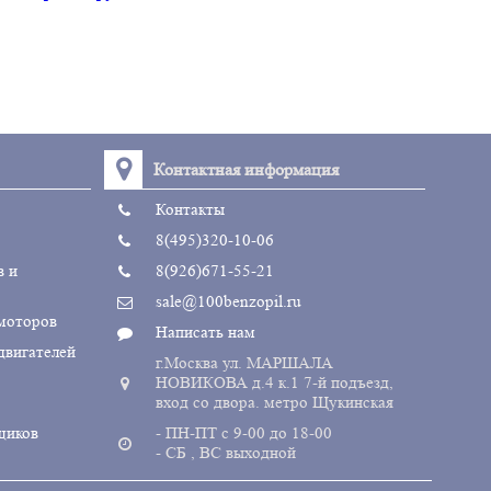
Контактная информация
Контакты
8(495)320-10-06
в и
8(926)671-55-21
sale@100benzopil.ru
 моторов
Написать нам
двигателей
г.Москва ул. МАРШАЛА
НОВИКОВА д.4 к.1 7-й подъезд,
вход со двора. метро Щукинская
щиков
- ПН-ПТ с 9-00 до 18-00
- СБ , ВС выходной