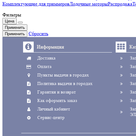
Комплектующие для триммеров
Лодочные моторы
Распродажа
Т
Фильтры
Цена
Применить
Сбросить
Применить
Информация
Ка
Доставка
За
Оплата
За
Пункты выдачи в городах
За
Политика выдачи в городах
За
Гарантия и возврат
За
Как оформить заказ
За
Личный кабинет
За
ЭЛ
Сервис-центр