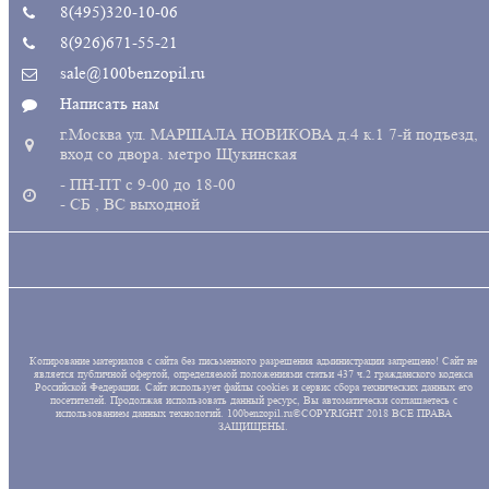
8(495)320-10-06
8(926)671-55-21
sale@100benzopil.ru
Написать нам
г.Москва ул. МАРШАЛА НОВИКОВА д.4 к.1 7-й подъезд,
вход со двора. метро Щукинская
- ПН-ПТ с 9-00 до 18-00
- СБ , ВС выходной
Копирование материалов с сайта без письменного разрешения администрации запрещено! Сайт не
является публичной офертой, определяемой положениями статьи 437 ч.2 гражданского кодекса
Российской Федерации. Сайт использует файлы cookies и сервис сбора технических данных его
посетителей. Продолжая использовать данный ресурс, Вы автоматически соглашаетесь с
использованием данных технологий. 100benzopil.ru©COPYRIGHT 2018 ВСЕ ПРАВА
ЗАЩИЩЕНЫ.