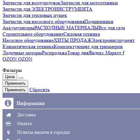
Запчасти для воздуходувок
Запчасти для мототехники
Запчасти для ЭЛЕКТРОИНСТРУМЕНТА
Запчасти для тепловых пушек
Запчасти для насосного оборудования
Подшипники
Аккумуляторы
РАСХОДНЫЕ МАТЕРИАЛЫ
Все для сада
Строительное оборудование
Силовая техника
Насосное оборудование
ХИТЫ ПРОДАЖ
Электроинструмент
Климатическая техника
Комплектующие для триммеров
Лодочные моторы
Распродажа
Товар дня
Яндекс.Маркет f
OZON OZON
Фильтры
Цена
Применить
Сбросить
Применить
Информация
Доставка
Оплата
Пункты выдачи в городах