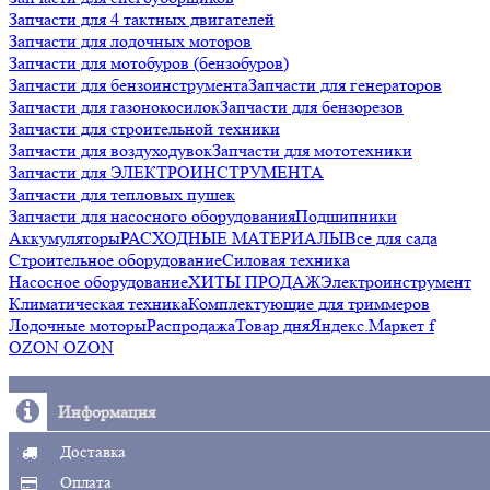
Запчасти для 4 тактных двигателей
Запчасти для лодочных моторов
Запчасти для мотобуров (бензобуров)
Запчасти для бензоинструмента
Запчасти для генераторов
Запчасти для газонокосилок
Запчасти для бензорезов
Запчасти для строительной техники
Запчасти для воздуходувок
Запчасти для мототехники
Запчасти для ЭЛЕКТРОИНСТРУМЕНТА
Запчасти для тепловых пушек
Запчасти для насосного оборудования
Подшипники
Аккумуляторы
РАСХОДНЫЕ МАТЕРИАЛЫ
Все для сада
Строительное оборудование
Силовая техника
Насосное оборудование
ХИТЫ ПРОДАЖ
Электроинструмент
Климатическая техника
Комплектующие для триммеров
Лодочные моторы
Распродажа
Товар дня
Яндекс.Маркет f
OZON OZON
Информация
Доставка
Оплата