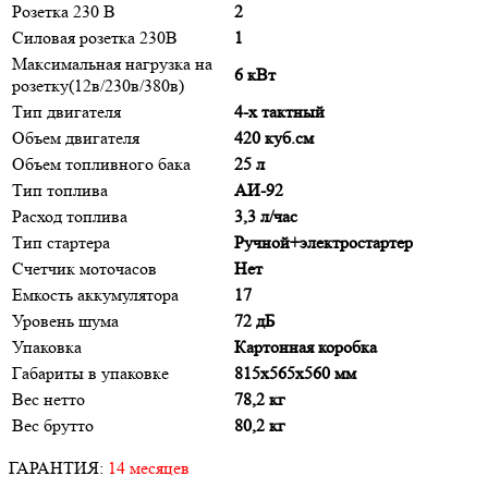
Розетка 230 В
2
Силовая розетка 230В
1
Максимальная нагрузка на
6 кВт
розетку(12в/230в/380в)
Тип двигателя
4-х тактный
Объем двигателя
420 куб.см
Объем топливного бака
25 л
Тип топлива
АИ-92
Расход топлива
3,3 л/час
Тип стартера
Ручной+электростартер
Счетчик моточасов
Нет
Емкость аккумулятора
17
Уровень шума
72 дБ
Упаковка
Картонная коробка
Габариты в упаковке
815х565х560 мм
Вес нетто
78,2 кг
Вес брутто
80,2 кг
ГАРАНТИЯ:
14 месяцев