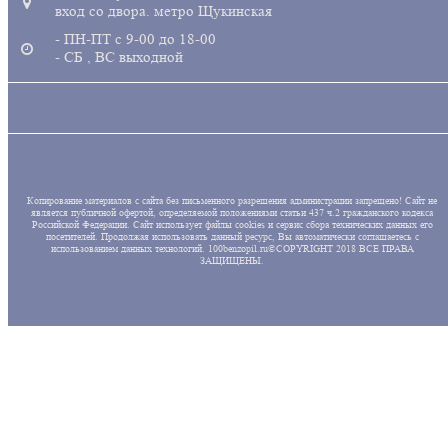
вход со двора. метро Щукинская
- ПН-ПТ с 9-00 до 18-00
- СБ , ВС выходной
Копирование материалов с сайта без письменного разрешения администрации запрещено! Сайт не
является публичной офертой, определяемой положениями статьи 437 ч.2 гражданского кодекса
Российской Федерации. Сайт использует файлы cookies и сервис сбора технических данных его
посетителей. Продолжая использовать данный ресурс, Вы автоматически соглашаетесь с
использованием данных технологий. 100benzopil.ru©COPYRIGHT 2018 ВСЕ ПРАВА
ЗАЩИЩЕНЫ.