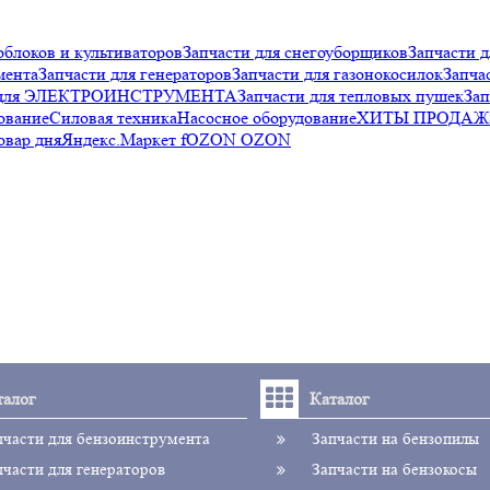
облоков и культиваторов
Запчасти для снегоуборщиков
Запчасти д
мента
Запчасти для генераторов
Запчасти для газонокосилок
Запча
и для ЭЛЕКТРОИНСТРУМЕНТА
Запчасти для тепловых пушек
Зап
ование
Силовая техника
Насосное оборудование
ХИТЫ ПРОДАЖ
овар дня
Яндекс.Маркет f
OZON OZON
талог
Каталог
пчасти для бензоинструмента
Запчасти на бензопилы
пчасти для генераторов
Запчасти на бензокосы