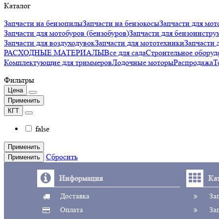
Каталог
Запчасти на бензопилы
Запчасти на бензокосы
Запчасти для мот
Запчасти для мотобуров (бензобуров)
Запчасти для бензоинстру
Запчасти для воздуходувок
Запчасти для мототехники
Запчаст
РАСХОДНЫЕ МАТЕРИАЛЫ
Все для сада
Строительное оборуд
Комплектующие для триммеров
Лодочные моторы
Распродажа
Т
Фильтры
Цена
Применить
КГТ
false
Применить
Сбросить
Применить
Информация
Ка
Доставка
За
Оплата
За