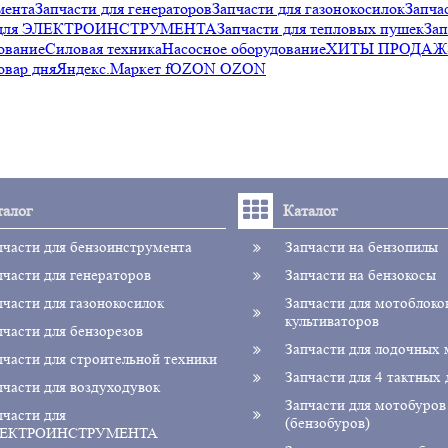
мента
Запчасти для генераторов
Запчасти для газонокосилок
Запча
и для ЭЛЕКТРОИНСТРУМЕНТА
Запчасти для тепловых пушек
Зап
ование
Силовая техника
Насосное оборудование
ХИТЫ ПРОДАЖ
овар дня
Яндекс.Маркет f
OZON OZON
талог
Каталог
пчасти для бензоинструмента
Запчасти на бензопилы
пчасти для генераторов
Запчасти на бензокосы
пчасти для газонокосилок
Запчасти для мотоблоко
культиваторов
пчасти для бензорезов
Запчасти для лодочных
пчасти для строительной техники
Запчасти для 4 тактных 
пчасти для воздуходувок
Запчасти для мотобуров
пчасти для
(бензобуров)
ЕКТРОИНСТРУМЕНТА