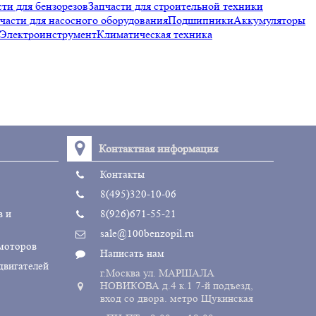
сти для бензорезов
Запчасти для строительной техники
части для насосного оборудования
Подшипники
Аккумуляторы
Электроинструмент
Климатическая техника
Контактная информация
Контакты
8(495)320-10-06
в и
8(926)671-55-21
sale@100benzopil.ru
 моторов
Написать нам
двигателей
г.Москва ул. МАРШАЛА
НОВИКОВА д.4 к.1 7-й подъезд,
вход со двора. метро Щукинская