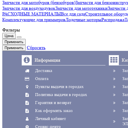
Запчасти для мотобуров (бензобуров)
Запчасти для бензоинстру
Запчасти для воздуходувок
Запчасти для мототехники
Запчаст
РАСХОДНЫЕ МАТЕРИАЛЫ
Все для сада
Строительное оборуд
Комплектующие для триммеров
Лодочные моторы
Распродажа
Т
Фильтры
Цена
Применить
Сбросить
Применить
Информация
Ка
Доставка
За
Оплата
За
Пункты выдачи в городах
За
Политика выдачи в городах
За
Гарантия и возврат
За
Как оформить заказ
За
Личный кабинет
За
ЭЛ
Сервис-центр