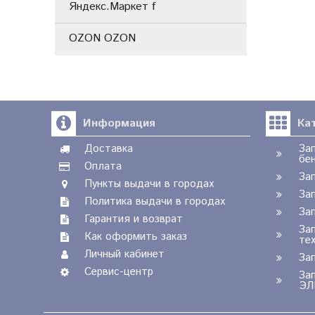
Яндекс.Маркет f
OZON OZON
Информация
Ка
Доставка
За
бе
Оплата
За
Пункты выдачи в городах
За
Политика выдачи в городах
За
Гарантия и возврат
За
Как оформить заказ
те
Личный кабинет
За
Сервис-центр
За
ЭЛ