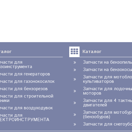
талог
Каталог
пчасти для
Запчасти на бензопил
нзоинструмента
Запчасти на бензокос
пчасти для генераторов
Запчасти для мотобло
пчасти для газонокосилок
культиваторов
пчасти для бензорезов
Запчасти для лодочны
моторов
пчасти для строительной
хники
Запчасти для 4 тактн
двигателей
пчасти для воздуходувок
Запчасти для мотобур
пчасти для
(бензобуров)
ЕКТРОИНСТРУМЕНТА
Запчасти для снегоуб