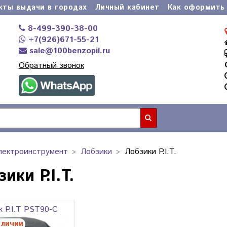
кты выдачи в городах
Личный кабинет
Как оформить 
8-499-390-38-00
+7(926)671-55-21
sale@100benzopil.ru
Обратный звонок
лектроинструмент
Лобзики
Лобзики P.I.T.
ики P.I.T.
к P.I.T PST90-C
аличии