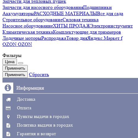
Запчасти для тепловых пушек
Запчасти для насосного оборудования
Подшипники
Аккумуляторы
РАСХОДНЫЕ МАТЕРИАЛЫ
Все для сада
Строительное оборудование
Силовая техника
Насосное оборудование
ХИТЫ ПРОДАЖ
Электроинструмент
Климатическая техника
Комплектующие для триммеров
Лодочные моторы
Распродажа
Товар дня
Яндекс.Маркет f
OZON OZON
Фильтры
Цена
Применить
Сбросить
Применить
Информация
Доставка
Оплата
Пункты выдачи в городах
Политика выдачи в городах
Гарантия и возврат