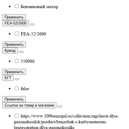
Бензиновый мотор
Применить
FEA-52/2600
FEA-52/2600
Применить
Бренд
550980
Применить
КГТ
false
Применить
Ссылка на товар в магазине
https://www.100benzopil.ru/collection/zapchasti-dlya-
gazonokosilok/product/benzobak-s-karbyuratorom-
briggsstratton-dlya-gazonokosilki