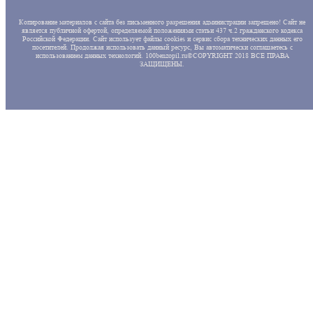
Копирование материалов с сайта без письменного разрешения администрации запрещено! Сайт не
является публичной офертой, определяемой положениями статьи 437 ч.2 гражданского кодекса
Российской Федерации. Сайт использует файлы cookies и сервис сбора технических данных его
посетителей. Продолжая использовать данный ресурс, Вы автоматически соглашаетесь с
использованием данных технологий. 100benzopil.ru©COPYRIGHT 2018 ВСЕ ПРАВА
ЗАЩИЩЕНЫ.