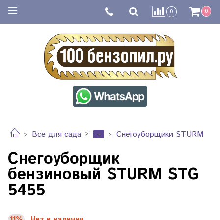
0
0
-
Все для сада
Снегоуборщики STURM
Снегоуборщик
бензиновый STURM STG
5455
11%
Нет в наличии