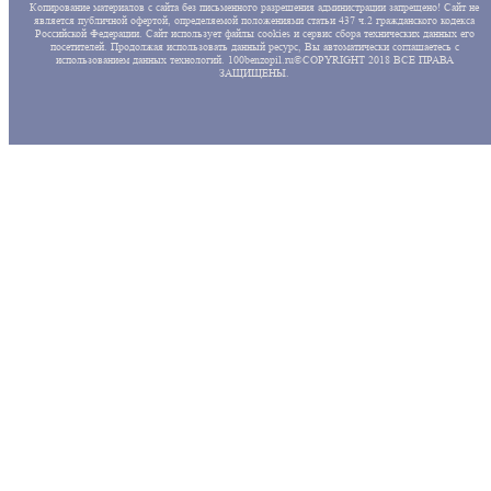
Копирование материалов с сайта без письменного разрешения администрации запрещено! Сайт не
является публичной офертой, определяемой положениями статьи 437 ч.2 гражданского кодекса
Российской Федерации. Сайт использует файлы cookies и сервис сбора технических данных его
посетителей. Продолжая использовать данный ресурс, Вы автоматически соглашаетесь с
использованием данных технологий. 100benzopil.ru©COPYRIGHT 2018 ВСЕ ПРАВА
ЗАЩИЩЕНЫ.