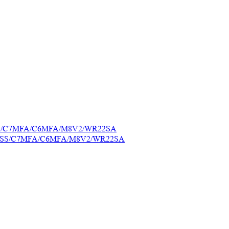
C7SS/C7MFA/C6MFA/M8V2/WR22SA