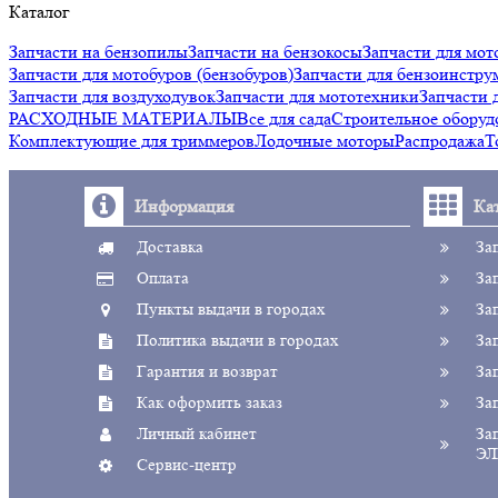
Каталог
Запчасти на бензопилы
Запчасти на бензокосы
Запчасти для мот
Запчасти для мотобуров (бензобуров)
Запчасти для бензоинстру
Запчасти для воздуходувок
Запчасти для мототехники
Запчаст
РАСХОДНЫЕ МАТЕРИАЛЫ
Все для сада
Строительное оборуд
Комплектующие для триммеров
Лодочные моторы
Распродажа
Т
Информация
Ка
Доставка
За
Оплата
За
Пункты выдачи в городах
За
Политика выдачи в городах
За
Гарантия и возврат
За
Как оформить заказ
За
Личный кабинет
За
ЭЛ
Сервис-центр