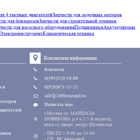
ля 4 тактных двигателей
Запчасти для лодочных моторов
сти для бензорезов
Запчасти для строительной техники
части для насосного оборудования
Подшипники
Аккумуляторы
Электроинструмент
Климатическая техника
Контактная информация
Контакты
8(495)320-10-06
в и
8(926)671-55-21
sale@100benzopil.ru
 моторов
Написать нам
двигателей
г.Москва ул. МАРШАЛА
НОВИКОВА д.4 к.1 7-й подъезд,
вход со двора. метро Щукинская
щиков
- ПН-ПТ с 9-00 до 18-00
- СБ , ВС выходной