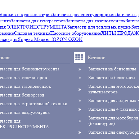
облоков и культиваторов
Запчасти для снегоуборщиков
Запчасти д
мента
Запчасти для генераторов
Запчасти для газонокосилок
Запча
и для ЭЛЕКТРОИНСТРУМЕНТА
Запчасти для тепловых пушек
Зап
ование
Силовая техника
Насосное оборудование
ХИТЫ ПРОДАЖ
овар дня
Яндекс.Маркет f
OZON OZON
талог
Каталог
пчасти для бензоинструмента
Запчасти на бензопилы
пчасти для генераторов
Запчасти на бензокосы
пчасти для газонокосилок
Запчасти для мотоблоко
культиваторов
пчасти для бензорезов
Запчасти для лодочных
пчасти для строительной техники
Запчасти для 4 тактных 
пчасти для воздуходувок
Запчасти для мотобуров
пчасти для
(бензобуров)
ЕКТРОИНСТРУМЕНТА
Запчасти для снегоубор