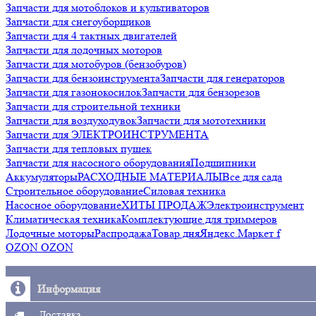
Запчасти для мотоблоков и культиваторов
Запчасти для снегоуборщиков
Запчасти для 4 тактных двигателей
Запчасти для лодочных моторов
Запчасти для мотобуров (бензобуров)
Запчасти для бензоинструмента
Запчасти для генераторов
Запчасти для газонокосилок
Запчасти для бензорезов
Запчасти для строительной техники
Запчасти для воздуходувок
Запчасти для мототехники
Запчасти для ЭЛЕКТРОИНСТРУМЕНТА
Запчасти для тепловых пушек
Запчасти для насосного оборудования
Подшипники
Аккумуляторы
РАСХОДНЫЕ МАТЕРИАЛЫ
Все для сада
Строительное оборудование
Силовая техника
Насосное оборудование
ХИТЫ ПРОДАЖ
Электроинструмент
Климатическая техника
Комплектующие для триммеров
Лодочные моторы
Распродажа
Товар дня
Яндекс.Маркет f
OZON OZON
Информация
Доставка