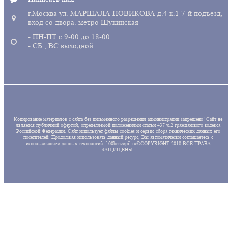
г.Москва ул. МАРШАЛА НОВИКОВА д.4 к.1 7-й подъезд,
вход со двора. метро Щукинская
- ПН-ПТ с 9-00 до 18-00
- СБ , ВС выходной
Копирование материалов с сайта без письменного разрешения администрации запрещено! Сайт не
является публичной офертой, определяемой положениями статьи 437 ч.2 гражданского кодекса
Российской Федерации. Сайт использует файлы cookies и сервис сбора технических данных его
посетителей. Продолжая использовать данный ресурс, Вы автоматически соглашаетесь с
использованием данных технологий. 100benzopil.ru©COPYRIGHT 2018 ВСЕ ПРАВА
ЗАЩИЩЕНЫ.