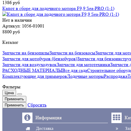
1386 руб
Капот в сборе для лодочного мотора F9,9 Sea-PRO (1-1)
Нет в наличии
Артикул: 1056-01001
8800 руб
Каталог
Запчасти на бензопилы
Запчасти на бензокосы
Запчасти для мот
Запчасти для мотобуров (бензобуров)
Запчасти для бензоинстру
Запчасти для воздуходувок
Запчасти для мототехники
Запчаст
РАСХОДНЫЕ МАТЕРИАЛЫ
Все для сада
Строительное оборуд
Комплектующие для триммеров
Лодочные моторы
Распродажа
Т
Фильтры
Цена
Применить
Сбросить
Применить
Информация
Ка
Доставка
За