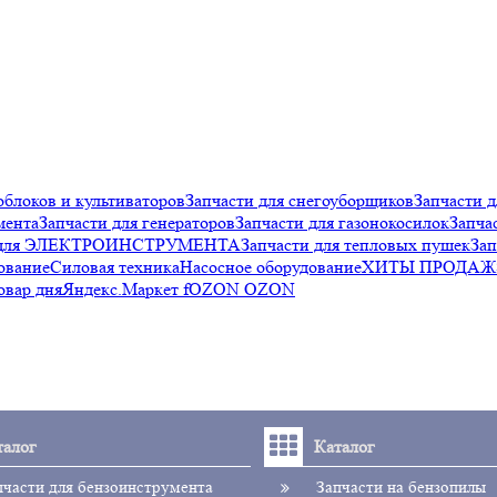
облоков и культиваторов
Запчасти для снегоуборщиков
Запчасти д
мента
Запчасти для генераторов
Запчасти для газонокосилок
Запча
и для ЭЛЕКТРОИНСТРУМЕНТА
Запчасти для тепловых пушек
Зап
ование
Силовая техника
Насосное оборудование
ХИТЫ ПРОДАЖ
овар дня
Яндекс.Маркет f
OZON OZON
талог
Каталог
пчасти для бензоинструмента
Запчасти на бензопилы