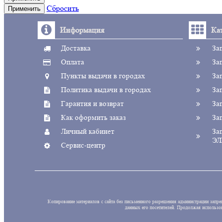
Сбросить
Применить
Информация
Ка
Доставка
За
Оплата
За
Пункты выдачи в городах
За
Политика выдачи в городах
За
Гарантия и возврат
За
Как оформить заказ
За
Личный кабинет
За
ЭЛ
Сервис-центр
Копирование материалов с сайта без письменного разрешения администрации запре
данных его посетителей. Продолжая исполь