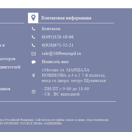
Контактная информация
Контакты
8(495)320-10-06
в и
8(926)671-55-21
sale@100benzopil.ru
 моторов
Написать нам
двигателей
г.Москва ул. МАРШАЛА
НОВИКОВА д.4 к.1 7-й подъезд,
вход со двора. метро Щукинская
щиков
- ПН-ПТ с 9-00 до 18-00
- СБ , ВС выходной
кса Российской Федерации. Сайт использует файлы cookies и сервис сбора технических
nzopil.ru©COPYRIGHT 2018 ВСЕ ПРАВА ЗАЩИЩЕНЫ.