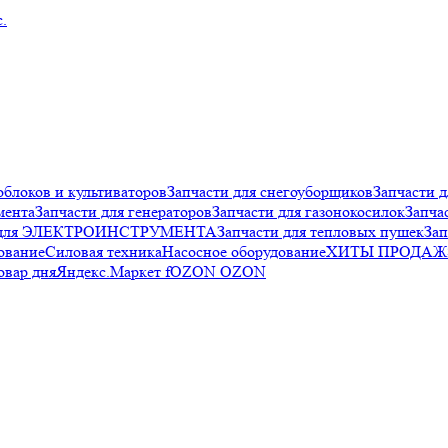
облоков и культиваторов
Запчасти для снегоуборщиков
Запчасти д
мента
Запчасти для генераторов
Запчасти для газонокосилок
Запча
и для ЭЛЕКТРОИНСТРУМЕНТА
Запчасти для тепловых пушек
Зап
ование
Силовая техника
Насосное оборудование
ХИТЫ ПРОДАЖ
овар дня
Яндекс.Маркет f
OZON OZON