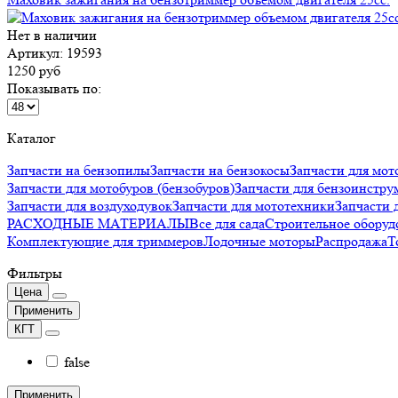
Нет в наличии
Артикул: 19593
1250 руб
Показывать по:
Каталог
Запчасти на бензопилы
Запчасти на бензокосы
Запчасти для мот
Запчасти для мотобуров (бензобуров)
Запчасти для бензоинстру
Запчасти для воздуходувок
Запчасти для мототехники
Запчаст
РАСХОДНЫЕ МАТЕРИАЛЫ
Все для сада
Строительное оборуд
Комплектующие для триммеров
Лодочные моторы
Распродажа
Т
Фильтры
Цена
Применить
КГТ
false
Применить