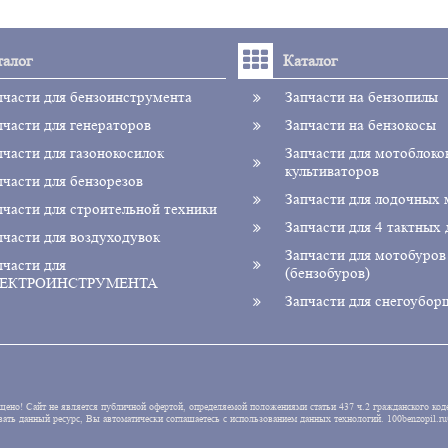
талог
Каталог
пчасти для бензоинструмента
Запчасти на бензопилы
пчасти для генераторов
Запчасти на бензокосы
пчасти для газонокосилок
Запчасти для мотоблоко
культиваторов
пчасти для бензорезов
Запчасти для лодочных
пчасти для строительной техники
Запчасти для 4 тактных 
пчасти для воздуходувок
Запчасти для мотобуров
пчасти для
(бензобуров)
ЕКТРОИНСТРУМЕНТА
Запчасти для снегоубор
щено! Сайт не является публичной офертой, определяемой положениями статьи 437 ч.2 гражданского коде
зовать данный ресурс, Вы автоматически соглашаетесь с использованием данных технологий. 100be