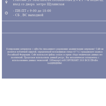
вход со двора. метро Щукинская
- ПН-ПТ с 9-00 до 18-00
- СБ , ВС выходной
Копирование материалов с сайта без письменного разрешения администрации запрещено! Сайт не
является публичной офертой, определяемой положениями статьи 437 ч.2 гражданского кодекса
Российской Федерации. Сайт использует файлы cookies и сервис сбора технических данных его
посетителей. Продолжая использовать данный ресурс, Вы автоматически соглашаетесь с
использованием данных технологий. 100benzopil.ru©COPYRIGHT 2018 ВСЕ ПРАВА
ЗАЩИЩЕНЫ.