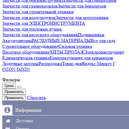
Запчасти для бензоинструмента
Запчасти для генераторов
Запчасти для газонокосилок
Запчасти для бензорезов
Запчасти для строительной техники
Запчасти для воздуходувок
Запчасти для мототехники
Запчасти для ЭЛЕКТРОИНСТРУМЕНТА
Запчасти для тепловых пушек
Запчасти для насосного оборудования
Подшипники
Аккумуляторы
РАСХОДНЫЕ МАТЕРИАЛЫ
Все для сада
Строительное оборудование
Силовая техника
Насосное оборудование
ХИТЫ ПРОДАЖ
Электроинструмент
Климатическая техника
Комплектующие для триммеров
Лодочные моторы
Распродажа
Товар дня
Яндекс.Маркет f
OZON OZON
Фильтры
Цена
Применить
Сбросить
Применить
Информация
Доставка
Оплата