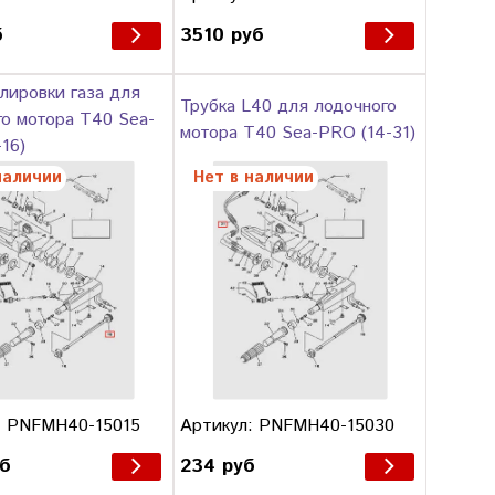
б
3510 руб
лировки газа для
Трубка L40 для лодочного
го мотора T40 Sea-
мотора T40 Sea-PRO (14-31)
16)
наличии
Нет в наличии
: PNFMH40-15015
Артикул: PNFMH40-15030
уб
234 руб