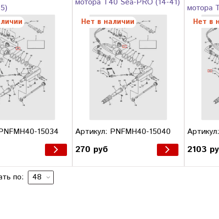
мотора T40 Sea-PRO (14-41)
5)
мотора 
аличии
Нет в наличии
Нет в 
 PNFMH40-15034
Артикул: PNFMH40-15040
Артикул
270 руб
2103 р
ать по: