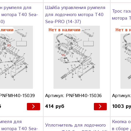
н румпеля для
Шайба управления румпеля
Трос газ
 мотора T40 Sea-
для лодочного мотора T40
мотора 
0)
Sea-PRO (14-37)
аличии
Нет в наличии
Нет в 
 PNFMH40-15039
Артикул: PNFMH40-15036
Артикул
б
414 руб
1003 р
мпеля для
Кнопка о
Уплотнитель для лодочного
 мотора T40 Sea-
в сборе 