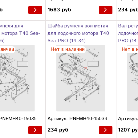
б
1683 руб
234 ру
мпеля для
Шайба румпеля волнистая
Вал регу
 мотора T40 Sea-
для лодочного мотора T40
лодочно
6)
Sea-PRO (14-34)
PRO (14-
аличии
Нет в наличии
Нет в 
 PNFMH40-15035
Артикул: PNFMH40-15033
Артикул
234 руб
1207 р