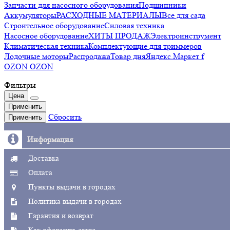
Запчасти для насосного оборудования
Подшипники
Аккумуляторы
РАСХОДНЫЕ МАТЕРИАЛЫ
Все для сада
Строительное оборудование
Силовая техника
Насосное оборудование
ХИТЫ ПРОДАЖ
Электроинструмент
Климатическая техника
Комплектующие для триммеров
Лодочные моторы
Распродажа
Товар дня
Яндекс.Маркет f
OZON OZON
Фильтры
Цена
Применить
Сбросить
Применить
Информация
Доставка
Оплата
Пункты выдачи в городах
Политика выдачи в городах
Гарантия и возврат