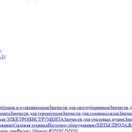
)
облоков и культиваторов
Запчасти для снегоуборщиков
Запчасти д
мента
Запчасти для генераторов
Запчасти для газонокосилок
Запча
и для ЭЛЕКТРОИНСТРУМЕНТА
Запчасти для тепловых пушек
Зап
ование
Силовая техника
Насосное оборудование
ХИТЫ ПРОДАЖ
овар дня
Яндекс.Маркет f
OZON OZON