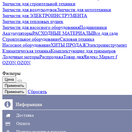
Запчасти для строительной техники
Запчасти для воздуходувок
Запчасти для мототехники
Запчасти для ЭЛЕКТРОИНСТРУМЕНТА
Запчасти для тепловых пушек
Запчасти для насосного оборудования
Подшипники
Аккумуляторы
РАСХОДНЫЕ МАТЕРИАЛЫ
Все для сада
Строительное оборудование
Силовая техника
Насосное оборудование
ХИТЫ ПРОДАЖ
Электроинструмент
Климатическая техника
Комплектующие для триммеров
Лодочные моторы
Распродажа
Товар дня
Яндекс.Маркет f
OZON OZON
Фильтры
Цена
Применить
Сбросить
Применить
Информация
Доставка
Оплата
Пункты выдачи в городах