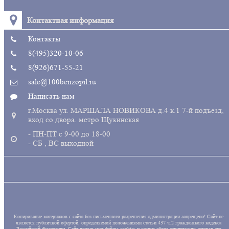
Контактная информация
Контакты
8(495)320-10-06
8(926)671-55-21
sale@100benzopil.ru
Написать нам
г.Москва ул. МАРШАЛА НОВИКОВА д.4 к.1 7-й подъезд,
вход со двора. метро Щукинская
- ПН-ПТ с 9-00 до 18-00
- СБ , ВС выходной
Копирование материалов с сайта без письменного разрешения администрации запрещено! Сайт не
является публичной офертой, определяемой положениями статьи 437 ч.2 гражданского кодекса
Российской Федерации. Сайт использует файлы cookies и сервис сбора технических данных его