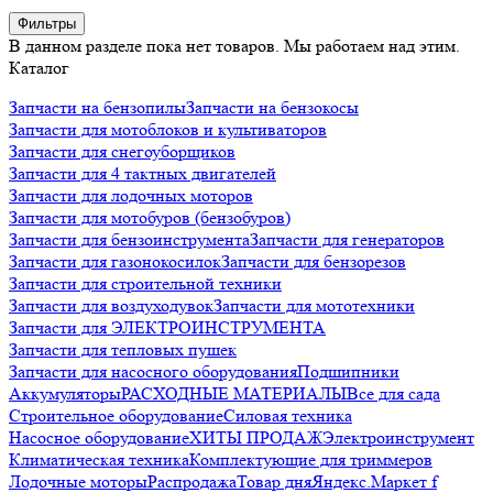
Фильтры
В данном разделе пока нет товаров. Мы работаем над этим.
Каталог
Запчасти на бензопилы
Запчасти на бензокосы
Запчасти для мотоблоков и культиваторов
Запчасти для снегоуборщиков
Запчасти для 4 тактных двигателей
Запчасти для лодочных моторов
Запчасти для мотобуров (бензобуров)
Запчасти для бензоинструмента
Запчасти для генераторов
Запчасти для газонокосилок
Запчасти для бензорезов
Запчасти для строительной техники
Запчасти для воздуходувок
Запчасти для мототехники
Запчасти для ЭЛЕКТРОИНСТРУМЕНТА
Запчасти для тепловых пушек
Запчасти для насосного оборудования
Подшипники
Аккумуляторы
РАСХОДНЫЕ МАТЕРИАЛЫ
Все для сада
Строительное оборудование
Силовая техника
Насосное оборудование
ХИТЫ ПРОДАЖ
Электроинструмент
Климатическая техника
Комплектующие для триммеров
Лодочные моторы
Распродажа
Товар дня
Яндекс.Маркет f