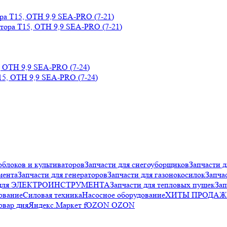
ра T15, OTH 9,9 SEA-PRO (7-21)
, OTH 9,9 SEA-PRO (7-24)
облоков и культиваторов
Запчасти для снегоуборщиков
Запчасти д
мента
Запчасти для генераторов
Запчасти для газонокосилок
Запча
и для ЭЛЕКТРОИНСТРУМЕНТА
Запчасти для тепловых пушек
Зап
ование
Силовая техника
Насосное оборудование
ХИТЫ ПРОДАЖ
овар дня
Яндекс.Маркет f
OZON OZON