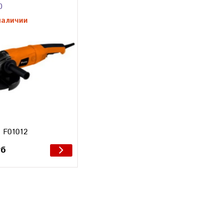
0
наличии
 F01012
уб