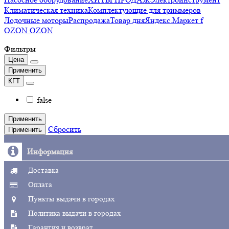
Климатическая техника
Комплектующие для триммеров
Лодочные моторы
Распродажа
Товар дня
Яндекс.Маркет f
OZON OZON
Фильтры
Цена
Применить
КГТ
false
Применить
Сбросить
Применить
Информация
Доставка
Оплата
Пункты выдачи в городах
Политика выдачи в городах
Гарантия и возврат