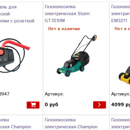
Газонокосилка
Газоноко
ель для
электрическая Sturm
электри
еской
GT3510M
EM3211
илки с розеткой
Нет в наличии
Нет в 
Артикул:
Артикул
8947
0 руб
4099 р
б
илка
Газонокосилка
Газоноко
ская Сhampion
электрическая Сhampion
электри