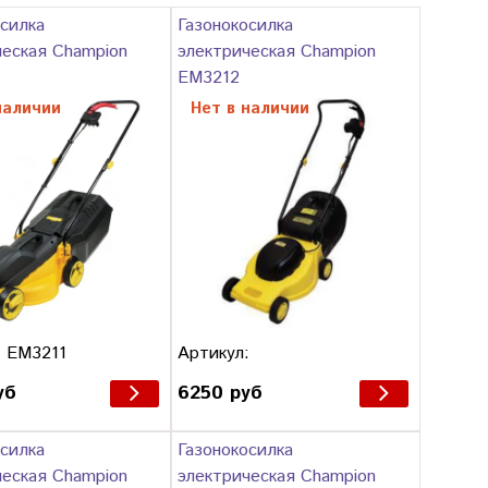
силка
Газонокосилка
ческая Сhampion
электрическая Сhampion
EM3212
наличии
Нет в наличии
: EM3211
Артикул:
уб
6250 руб
силка
Газонокосилка
ческая Сhampion
электрическая Сhampion