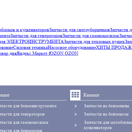
облоков и культиваторов
Запчасти для снегоуборщиков
Запчасти д
мента
Запчасти для генераторов
Запчасти для газонокосилок
Запча
и для ЭЛЕКТРОИНСТРУМЕНТА
Запчасти для тепловых пушек
Зап
ование
Силовая техника
Насосное оборудование
ХИТЫ ПРОДАЖ
овар дня
Яндекс.Маркет f
OZON OZON
талог
Каталог
пчасти для бензоинструмента
Запчасти на бензопилы
пчасти для генераторов
Запчасти на бензокосы
пчасти для газонокосилок
Запчасти для мотоблоко
культиваторов
пчасти для бензорезов