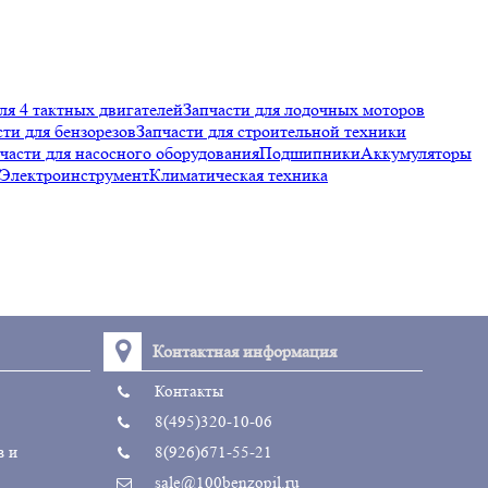
ля 4 тактных двигателей
Запчасти для лодочных моторов
сти для бензорезов
Запчасти для строительной техники
части для насосного оборудования
Подшипники
Аккумуляторы
Электроинструмент
Климатическая техника
Контактная информация
Контакты
8(495)320-10-06
в и
8(926)671-55-21
sale@100benzopil.ru