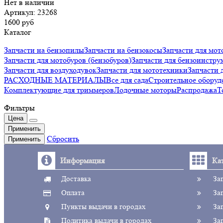
Нет в наличии
Артикул: 23268
1600 руб
Каталог
Запчасти на бензопилы
Запчасти на бензокосы
Запчасти для мот
Запчасти для мотобуров (бензобуров)
Запчасти для бензоинстру
Запчасти для воздуходувок
Запчасти для мототехники
Запчаст
РАСХОДНЫЕ МАТЕРИАЛЫ
Все для сада
Строительное оборуд
Комплектующие для триммеров
Лодочные моторы
Распродажа
Т
Фильтры
Цена
Применить
Сбросить
Применить
Информация
Ка
Доставка
За
Оплата
За
Пункты выдачи в городах
За
Политика выдачи в городах
За