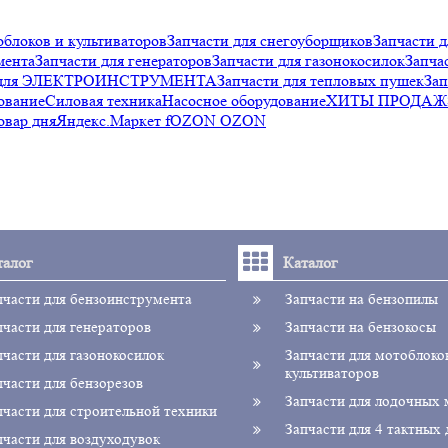
облоков и культиваторов
Запчасти для снегоуборщиков
Запчасти д
мента
Запчасти для генераторов
Запчасти для газонокосилок
Запча
и для ЭЛЕКТРОИНСТРУМЕНТА
Запчасти для тепловых пушек
Зап
ование
Силовая техника
Насосное оборудование
ХИТЫ ПРОДАЖ
овар дня
Яндекс.Маркет f
OZON OZON
талог
Каталог
пчасти для бензоинструмента
Запчасти на бензопилы
пчасти для генераторов
Запчасти на бензокосы
пчасти для газонокосилок
Запчасти для мотоблоко
культиваторов
пчасти для бензорезов
Запчасти для лодочных
пчасти для строительной техники
Запчасти для 4 тактных 
пчасти для воздуходувок