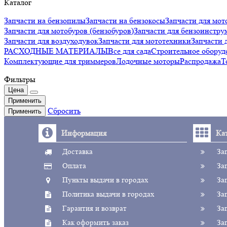
Каталог
Запчасти на бензопилы
Запчасти на бензокосы
Запчасти для мот
Запчасти для мотобуров (бензобуров)
Запчасти для бензоинстру
Запчасти для воздуходувок
Запчасти для мототехники
Запчаст
РАСХОДНЫЕ МАТЕРИАЛЫ
Все для сада
Строительное оборуд
Комплектующие для триммеров
Лодочные моторы
Распродажа
Т
Фильтры
Цена
Применить
Сбросить
Применить
Информация
Ка
Доставка
За
Оплата
За
Пункты выдачи в городах
За
Политика выдачи в городах
За
Гарантия и возврат
За
Как оформить заказ
За