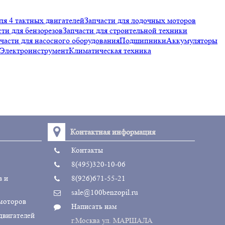
ля 4 тактных двигателей
Запчасти для лодочных моторов
сти для бензорезов
Запчасти для строительной техники
части для насосного оборудования
Подшипники
Аккумуляторы
Электроинструмент
Климатическая техника
Контактная информация
Контакты
8(495)320-10-06
в и
8(926)671-55-21
sale@100benzopil.ru
 моторов
Написать нам
двигателей
г.Москва ул. МАРШАЛА