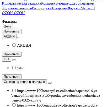
Климатическая техника
Комплектующие для триммеров
Лодочные моторы
Распродажа
Товар дня
Яндекс.Маркет f
OZON OZON
Фильтры
Цена
Применить
АКЦИЯ
АКЦИЯ
Применить
КГТ
false
Применить
Ссылка на товар в магазине
https://www.100benzopil.ru/collection/zapchasti-dlya-
benzopil-husqvarna-5155/product/zvezdochka-veduschaya-
venets-0325-sm-7-8
https://www.100benzopil.ru/collection/zapchasti-dlya-