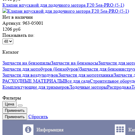
Клапан впускной для лодочного мотора F20 Sea-PRO (5-1)
Нет в наличии
Артикул: 963-05001
1206 руб
Показывать по:
Каталог
Запчасти на бензопилы
Запчасти на бензокосы
Запчасти для мот
Запчасти для мотобуров (бензобуров)
Запчасти для бензоинстру
Запчасти для воздуходувок
Запчасти для мототехники
Запчаст
РАСХОДНЫЕ МАТЕРИАЛЫ
Все для сада
Строительное оборуд
Комплектующие для триммеров
Лодочные моторы
Распродажа
Т
Фильтры
Цена
Применить
Сбросить
Применить
Информация
Ка