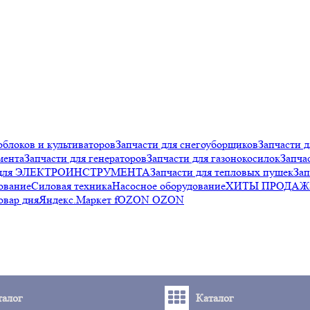
облоков и культиваторов
Запчасти для снегоуборщиков
Запчасти д
мента
Запчасти для генераторов
Запчасти для газонокосилок
Запча
и для ЭЛЕКТРОИНСТРУМЕНТА
Запчасти для тепловых пушек
Зап
ование
Силовая техника
Насосное оборудование
ХИТЫ ПРОДАЖ
овар дня
Яндекс.Маркет f
OZON OZON
талог
Каталог