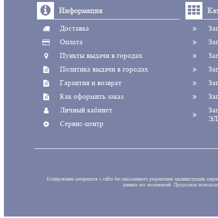
Информация
Ка
Доставка
За
Оплата
За
Пункты выдачи в городах
За
Политика выдачи в городах
За
Гарантия и возврат
За
Как оформить заказ
За
Личный кабинет
За
ЭЛ
Сервис-центр
Копирование материалов с сайта без письменного разрешения администрации запре
данных его посетителей. Продолжая исполь