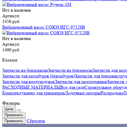
Нет в наличии
Артикул:
1450 руб
Вибрационный насос СОЮЗ НГС-97128В
Нет в наличии
Артикул:
1400 руб
Каталог
Запчасти на бензопилы
Запчасти на бензокосы
Запчасти для мот
Запчасти для мотобуров (бензобуров)
Запчасти для бензоинстру
Запчасти для воздуходувок
Запчасти для мототехники
Запчаст
РАСХОДНЫЕ МАТЕРИАЛЫ
Все для сада
Строительное оборуд
Комплектующие для триммеров
Лодочные моторы
Распродажа
Т
Фильтры
Цена
Применить
Сбросить
Применить