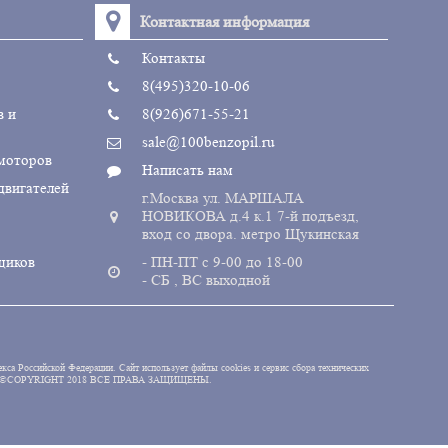
Контактная информация
Контакты
8(495)320-10-06
в и
8(926)671-55-21
sale@100benzopil.ru
 моторов
Написать нам
двигателей
г.Москва ул. МАРШАЛА
НОВИКОВА д.4 к.1 7-й подъезд,
вход со двора. метро Щукинская
щиков
- ПН-ПТ с 9-00 до 18-00
- СБ , ВС выходной
кса Российской Федерации. Сайт использует файлы cookies и сервис сбора технических
nzopil.ru©COPYRIGHT 2018 ВСЕ ПРАВА ЗАЩИЩЕНЫ.