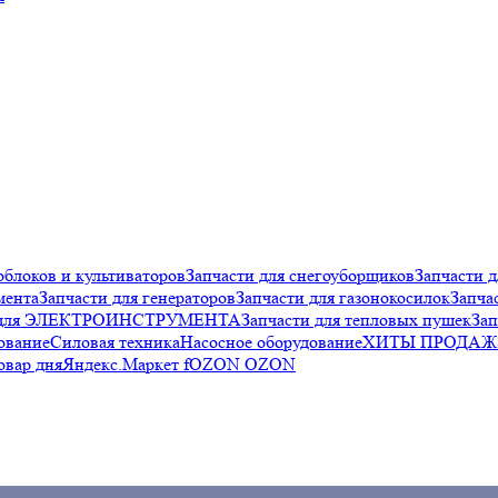
облоков и культиваторов
Запчасти для снегоуборщиков
Запчасти д
мента
Запчасти для генераторов
Запчасти для газонокосилок
Запча
и для ЭЛЕКТРОИНСТРУМЕНТА
Запчасти для тепловых пушек
Зап
ование
Силовая техника
Насосное оборудование
ХИТЫ ПРОДАЖ
овар дня
Яндекс.Маркет f
OZON OZON