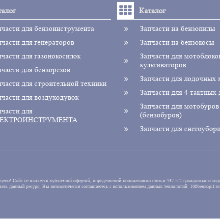
талог
Каталог
пчасти для бензоинструмента
Запчасти на бензопилы
пчасти для генераторов
Запчасти на бензокосы
пчасти для газонокосилок
Запчасти для мотоблоко
культиваторов
пчасти для бензорезов
Запчасти для лодочных
пчасти для строительной техники
Запчасти для 4 тактных 
пчасти для воздуходувок
Запчасти для мотобуров
пчасти для
(бензобуров)
ЕКТРОИНСТРУМЕНТА
Запчасти для снегоубор
щено! Сайт не является публичной офертой, определяемой положениями статьи 437 ч.2 гражданского коде
зовать данный ресурс, Вы автоматически соглашаетесь с использованием данных технологий. 100be