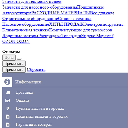
Запчасти для тепловых пушек
Запчасти для насосного оборудования
Подшипники
Аккумуляторы
РАСХОДНЫЕ МАТЕРИАЛЫ
Все для сада
Строительное оборудование
Силовая техника
Насосное оборудование
ХИТЫ ПРОДАЖ
Электроинструмент
Климатическая техника
Комплектующие для триммеров
Лодочные моторы
Распродажа
Товар дня
Яндекс.Маркет f
OZON OZON
Фильтры
Цена
Применить
Сбросить
Применить
Информация
Доставка
Оплата
Пункты выдачи в городах
Политика выдачи в городах
Гарантия и возврат