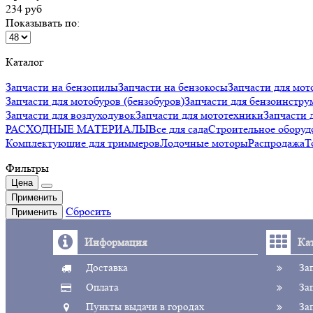
234 руб
Показывать по:
Каталог
Запчасти на бензопилы
Запчасти на бензокосы
Запчасти для мот
Запчасти для мотобуров (бензобуров)
Запчасти для бензоинстру
Запчасти для воздуходувок
Запчасти для мототехники
Запчаст
РАСХОДНЫЕ МАТЕРИАЛЫ
Все для сада
Строительное оборуд
Комплектующие для триммеров
Лодочные моторы
Распродажа
Т
Фильтры
Цена
Применить
Сбросить
Применить
Информация
Ка
Доставка
За
Оплата
За
Пункты выдачи в городах
За