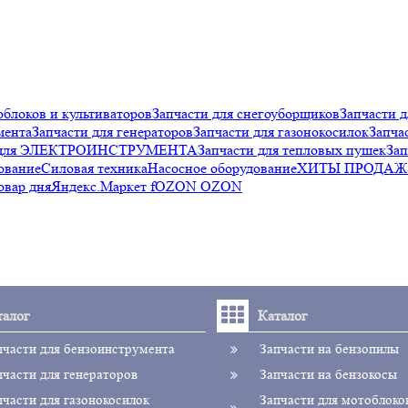
облоков и культиваторов
Запчасти для снегоуборщиков
Запчасти д
мента
Запчасти для генераторов
Запчасти для газонокосилок
Запча
и для ЭЛЕКТРОИНСТРУМЕНТА
Запчасти для тепловых пушек
Зап
ование
Силовая техника
Насосное оборудование
ХИТЫ ПРОДАЖ
овар дня
Яндекс.Маркет f
OZON OZON
талог
Каталог
пчасти для бензоинструмента
Запчасти на бензопилы
пчасти для генераторов
Запчасти на бензокосы
пчасти для газонокосилок
Запчасти для мотоблоко