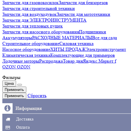
Запчасти для газонокосилок
Запчасти для бензорезов
Запчасти для строительной техники
Запчасти для воздуходувок
Запчасти для мототехники
Запчасти для ЭЛЕКТРОИНСТРУМЕНТА
Запчасти для тепловых пушек
Запчасти для насосного оборудования
Подшипники
Аккумуляторы
РАСХОДНЫЕ МАТЕРИАЛЫ
Все для сада
Строительное оборудование
Силовая техника
Насосное оборудование
ХИТЫ ПРОДАЖ
Электроинструмент
Климатическая техника
Комплектующие для триммеров
Лодочные моторы
Распродажа
Товар дня
Яндекс.Маркет f
OZON OZON
Фильтры
Цена
Применить
Сбросить
Применить
Информация
Доставка
Оплата