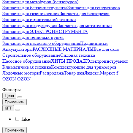
Запчасти для мотобуров (бензобуров)
Запчасти для бензоинструмента
Запчасти для генераторов
Запчасти для газонокосилок
Запчасти для бензорезов
Запчасти для строительной техники
Запчасти для воздуходувок
Запчасти для мототехники
Запчасти для ЭЛЕКТРОИНСТРУМЕНТА
Запчасти для тепловых пушек
Запчасти для насосного оборудования
Подшипники
Аккумуляторы
РАСХОДНЫЕ МАТЕРИАЛЫ
Все для сада
Строительное оборудование
Силовая техника
Насосное оборудование
ХИТЫ ПРОДАЖ
Электроинструмент
Климатическая техника
Комплектующие для триммеров
Лодочные моторы
Распродажа
Товар дня
Яндекс.Маркет f
OZON OZON
Фильтры
Цена
Применить
КГТ
false
Применить