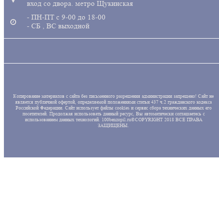
вход со двора. метро Щукинская
- ПН-ПТ с 9-00 до 18-00
- СБ , ВС выходной
Копирование материалов с сайта без письменного разрешения администрации запрещено! Сайт не
является публичной офертой, определяемой положениями статьи 437 ч.2 гражданского кодекса
Российской Федерации. Сайт использует файлы cookies и сервис сбора технических данных его
посетителей. Продолжая использовать данный ресурс, Вы автоматически соглашаетесь с
использованием данных технологий. 100benzopil.ru©COPYRIGHT 2018 ВСЕ ПРАВА
ЗАЩИЩЕНЫ.