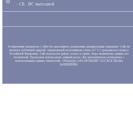
- СБ , ВС выходной
Копирование материалов с сайта без письменного разрешения администрации запрещено! Сайт не
является публичной офертой, определяемой положениями статьи 437 ч.2 гражданского кодекса
Российской Федерации. Сайт использует файлы cookies и сервис сбора технических данных его
посетителей. Продолжая использовать данный ресурс, Вы автоматически соглашаетесь с
использованием данных технологий. 100benzopil.ru©COPYRIGHT 2018 ВСЕ ПРАВА
ЗАЩИЩЕНЫ.