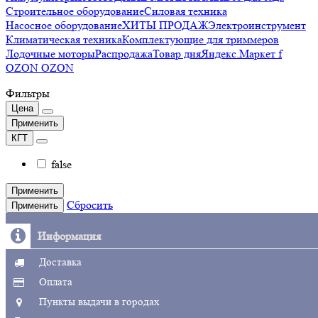
Строительное оборудование
Силовая техника
Насосное оборудование
ХИТЫ ПРОДАЖ
Электроинструмент
Климатическая техника
Комплектующие для триммеров
Лодочные моторы
Распродажа
Товар дня
Яндекс.Маркет f
OZON OZON
Фильтры
Цена
Применить
КГТ
false
Применить
Сбросить
Применить
Информация
Доставка
Оплата
Пункты выдачи в городах