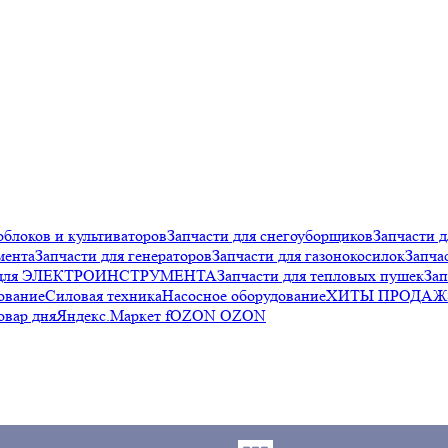
облоков и культиваторов
Запчасти для снегоуборщиков
Запчасти д
мента
Запчасти для генераторов
Запчасти для газонокосилок
Запча
и для ЭЛЕКТРОИНСТРУМЕНТА
Запчасти для тепловых пушек
Зап
ование
Силовая техника
Насосное оборудование
ХИТЫ ПРОДАЖ
овар дня
Яндекс.Маркет f
OZON OZON