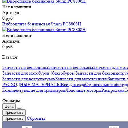
Нет в наличии
Артикул:
0 руб
Виброплита бензиновая Sturm PC8808H
Нет в наличии
Артикул:
0 руб
Каталог
Запчасти на бензопилы
Запчасти на бензокосы
Запчасти для мот
Запчасти для мотобуров (бензобуров)
Запчасти для бензоинстру
Запчасти для воздуходувок
Запчасти для мототехники
Запчаст
РАСХОДНЫЕ МАТЕРИАЛЫ
Все для сада
Строительное оборуд
Комплектующие для триммеров
Лодочные моторы
Распродажа
Т
Фильтры
Цена
Применить
Сбросить
Применить