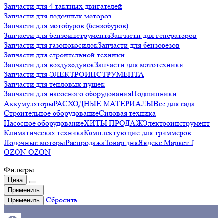
Запчасти для 4 тактных двигателей
Запчасти для лодочных моторов
Запчасти для мотобуров (бензобуров)
Запчасти для бензоинструмента
Запчасти для генераторов
Запчасти для газонокосилок
Запчасти для бензорезов
Запчасти для строительной техники
Запчасти для воздуходувок
Запчасти для мототехники
Запчасти для ЭЛЕКТРОИНСТРУМЕНТА
Запчасти для тепловых пушек
Запчасти для насосного оборудования
Подшипники
Аккумуляторы
РАСХОДНЫЕ МАТЕРИАЛЫ
Все для сада
Строительное оборудование
Силовая техника
Насосное оборудование
ХИТЫ ПРОДАЖ
Электроинструмент
Климатическая техника
Комплектующие для триммеров
Лодочные моторы
Распродажа
Товар дня
Яндекс.Маркет f
OZON OZON
Фильтры
Цена
Применить
Сбросить
Применить