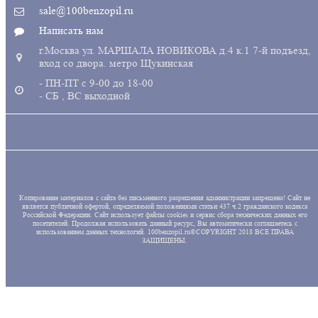
sale@100benzopil.ru
Написать нам
г.Москва ул. МАРШАЛА НОВИКОВА д.4 к.1 7-й подъезд,
вход со двора. метро Щукинская
- ПН-ПТ с 9-00 до 18-00
- СБ , ВС выходной
Копирование материалов с сайта без письменного разрешения администрации запрещено! Сайт не
является публичной офертой, определяемой положениями статьи 437 ч.2 гражданского кодекса
Российской Федерации. Сайт использует файлы cookies и сервис сбора технических данных его
посетителей. Продолжая использовать данный ресурс, Вы автоматически соглашаетесь с
использованием данных технологий. 100benzopil.ru©COPYRIGHT 2018 ВСЕ ПРАВА
ЗАЩИЩЕНЫ.