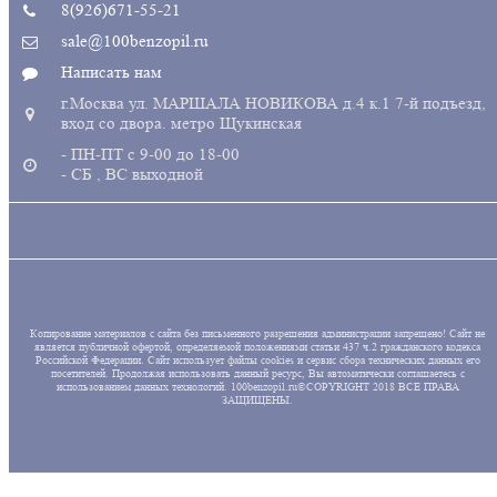
8(926)671-55-21
sale@100benzopil.ru
Написать нам
г.Москва ул. МАРШАЛА НОВИКОВА д.4 к.1 7-й подъезд,
вход со двора. метро Щукинская
- ПН-ПТ с 9-00 до 18-00
- СБ , ВС выходной
Копирование материалов с сайта без письменного разрешения администрации запрещено! Сайт не
является публичной офертой, определяемой положениями статьи 437 ч.2 гражданского кодекса
Российской Федерации. Сайт использует файлы cookies и сервис сбора технических данных его
посетителей. Продолжая использовать данный ресурс, Вы автоматически соглашаетесь с
использованием данных технологий. 100benzopil.ru©COPYRIGHT 2018 ВСЕ ПРАВА
ЗАЩИЩЕНЫ.