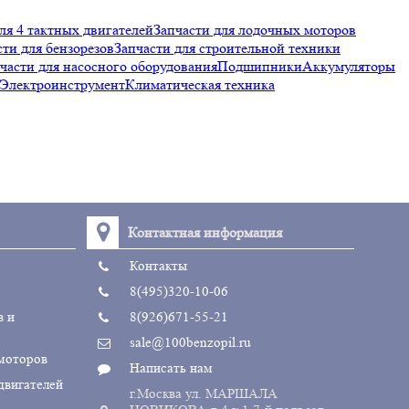
ля 4 тактных двигателей
Запчасти для лодочных моторов
сти для бензорезов
Запчасти для строительной техники
части для насосного оборудования
Подшипники
Аккумуляторы
Электроинструмент
Климатическая техника
Контактная информация
Контакты
8(495)320-10-06
в и
8(926)671-55-21
sale@100benzopil.ru
 моторов
Написать нам
двигателей
г.Москва ул. МАРШАЛА