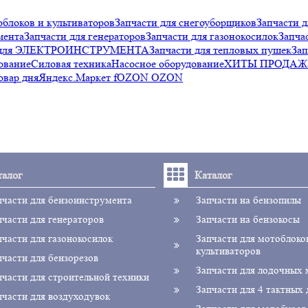
облоков и культиваторов
Запчасти для снегоуборщиков
Запчасти д
мента
Запчасти для генераторов
Запчасти для газонокосилок
Запча
и для ЭЛЕКТРОИНСТРУМЕНТА
Запчасти для тепловых пушек
Зап
ование
Силовая техника
Насосное оборудование
ХИТЫ ПРОДАЖ
овар дня
Яндекс.Маркет f
OZON OZON
талог
Каталог
пчасти для бензоинструмента
Запчасти на бензопилы
пчасти для генераторов
Запчасти на бензокосы
пчасти для газонокосилок
Запчасти для мотоблоко
культиваторов
пчасти для бензорезов
Запчасти для лодочных
пчасти для строительной техники
Запчасти для 4 тактных 
пчасти для воздуходувок