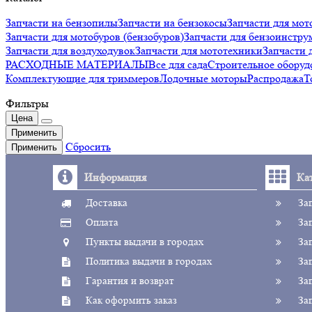
Запчасти на бензопилы
Запчасти на бензокосы
Запчасти для мот
Запчасти для мотобуров (бензобуров)
Запчасти для бензоинстру
Запчасти для воздуходувок
Запчасти для мототехники
Запчаст
РАСХОДНЫЕ МАТЕРИАЛЫ
Все для сада
Строительное оборуд
Комплектующие для триммеров
Лодочные моторы
Распродажа
Т
Фильтры
Цена
Применить
Сбросить
Применить
Информация
Ка
Доставка
За
Оплата
За
Пункты выдачи в городах
За
Политика выдачи в городах
За
Гарантия и возврат
За
Как оформить заказ
За