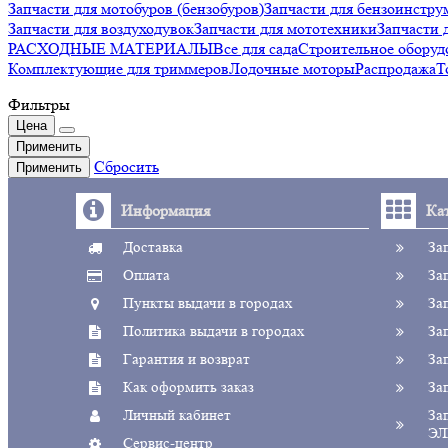
Запчасти для мотобуров (бензобуров)
Запчасти для бензоинстру
Запчасти для воздуходувок
Запчасти для мототехники
Запчаст
РАСХОДНЫЕ МАТЕРИАЛЫ
Все для сада
Строительное оборуд
Комплектующие для триммеров
Лодочные моторы
Распродажа
Т
Фильтры
Цена
Применить
Сбросить
Применить
Информация
Ка
Доставка
За
Оплата
За
Пункты выдачи в городах
За
Политика выдачи в городах
За
Гарантия и возврат
За
Как оформить заказ
За
Личный кабинет
За
ЭЛ
Сервис-центр