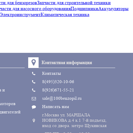
сти для бензорезов
Запчасти для строительной техники
части для насосного оборудования
Подшипники
Аккумуляторы
Электроинструмент
Климатическая техника
Контактная информация
Контакты
8(495)320-10-06
в и
8(926)671-55-21
sale@100benzopil.ru
 моторов
Написать нам
двигателей
г.Москва ул. МАРШАЛА
НОВИКОВА д.4 к.1 7-й подъезд,
вход со двора. метро Щукинская