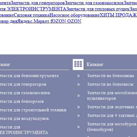
мента
Запчасти для генераторов
Запчасти для газонокосилок
Запча
и для ЭЛЕКТРОИНСТРУМЕНТА
Запчасти для тепловых пушек
Зап
ование
Силовая техника
Насосное оборудование
ХИТЫ ПРОДАЖ
овар дня
Яндекс.Маркет f
OZON OZON
талог
Каталог
пчасти для бензоинструмента
Запчасти на бензопилы
пчасти для генераторов
Запчасти на бензокосы
пчасти для газонокосилок
Запчасти для мотоблоко
культиваторов
пчасти для бензорезов
Запчасти для лодочных
пчасти для строительной техники
Запчасти для 4 тактных 
пчасти для воздуходувок
Запчасти для мотобуров
пчасти для
(бензобуров)
ЕКТРОИНСТРУМЕНТА