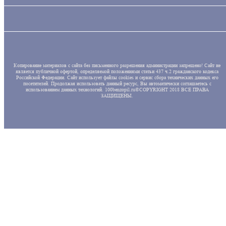
Копирование материалов с сайта без письменного разрешения администрации запрещено! Сайт не
является публичной офертой, определяемой положениями статьи 437 ч.2 гражданского кодекса
Российской Федерации. Сайт использует файлы cookies и сервис сбора технических данных его
посетителей. Продолжая использовать данный ресурс, Вы автоматически соглашаетесь с
использованием данных технологий. 100benzopil.ru©COPYRIGHT 2018 ВСЕ ПРАВА
ЗАЩИЩЕНЫ.