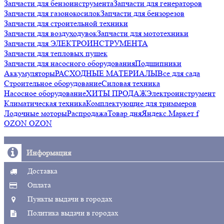
Запчасти для бензоинструмента
Запчасти для генераторов
Запчасти для газонокосилок
Запчасти для бензорезов
Запчасти для строительной техники
Запчасти для воздуходувок
Запчасти для мототехники
Запчасти для ЭЛЕКТРОИНСТРУМЕНТА
Запчасти для тепловых пушек
Запчасти для насосного оборудования
Подшипники
Аккумуляторы
РАСХОДНЫЕ МАТЕРИАЛЫ
Все для сада
Строительное оборудование
Силовая техника
Насосное оборудование
ХИТЫ ПРОДАЖ
Электроинструмент
Климатическая техника
Комплектующие для триммеров
Лодочные моторы
Распродажа
Товар дня
Яндекс.Маркет f
OZON OZON
Информация
Доставка
Оплата
Пункты выдачи в городах
Политика выдачи в городах