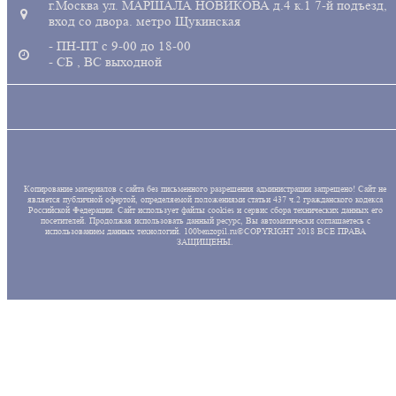
г.Москва ул. МАРШАЛА НОВИКОВА д.4 к.1 7-й подъезд,
вход со двора. метро Щукинская
- ПН-ПТ с 9-00 до 18-00
- СБ , ВС выходной
Копирование материалов с сайта без письменного разрешения администрации запрещено! Сайт не
является публичной офертой, определяемой положениями статьи 437 ч.2 гражданского кодекса
Российской Федерации. Сайт использует файлы cookies и сервис сбора технических данных его
посетителей. Продолжая использовать данный ресурс, Вы автоматически соглашаетесь с
использованием данных технологий. 100benzopil.ru©COPYRIGHT 2018 ВСЕ ПРАВА
ЗАЩИЩЕНЫ.