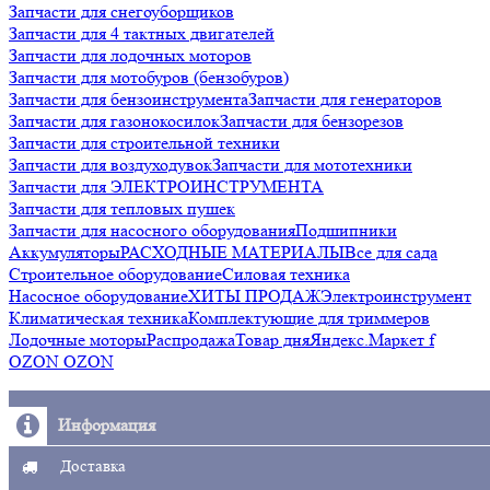
Запчасти для снегоуборщиков
Запчасти для 4 тактных двигателей
Запчасти для лодочных моторов
Запчасти для мотобуров (бензобуров)
Запчасти для бензоинструмента
Запчасти для генераторов
Запчасти для газонокосилок
Запчасти для бензорезов
Запчасти для строительной техники
Запчасти для воздуходувок
Запчасти для мототехники
Запчасти для ЭЛЕКТРОИНСТРУМЕНТА
Запчасти для тепловых пушек
Запчасти для насосного оборудования
Подшипники
Аккумуляторы
РАСХОДНЫЕ МАТЕРИАЛЫ
Все для сада
Строительное оборудование
Силовая техника
Насосное оборудование
ХИТЫ ПРОДАЖ
Электроинструмент
Климатическая техника
Комплектующие для триммеров
Лодочные моторы
Распродажа
Товар дня
Яндекс.Маркет f
OZON OZON
Информация
Доставка