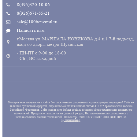
8(495)320-10-06
8(926)671-55-21
sale@100benzopil.ru
Написать нам
г.Москва ул. МАРШАЛА НОВИКОВА д.4 к.1 7-й подъезд,
вход со двора. метро Щукинская
- ПН-ПТ с 9-00 до 18-00
- СБ , ВС выходной
Копирование материалов с сайта без письменного разрешения администрации запрещено! Сайт не
является публичной офертой, определяемой положениями статьи 437 ч.2 гражданского кодекса
Российской Федерации. Сайт использует файлы cookies и сервис сбора технических данных его
посетителей. Продолжая использовать данный ресурс, Вы автоматически соглашаетесь с
использованием данных технологий. 100benzopil.ru©COPYRIGHT 2018 ВСЕ ПРАВА
ЗАЩИЩЕНЫ.