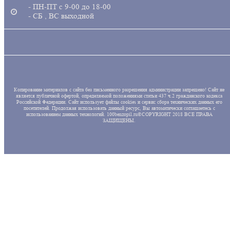
- ПН-ПТ с 9-00 до 18-00
- СБ , ВС выходной
Копирование материалов с сайта без письменного разрешения администрации запрещено! Сайт не
является публичной офертой, определяемой положениями статьи 437 ч.2 гражданского кодекса
Российской Федерации. Сайт использует файлы cookies и сервис сбора технических данных его
посетителей. Продолжая использовать данный ресурс, Вы автоматически соглашаетесь с
использованием данных технологий. 100benzopil.ru©COPYRIGHT 2018 ВСЕ ПРАВА
ЗАЩИЩЕНЫ.