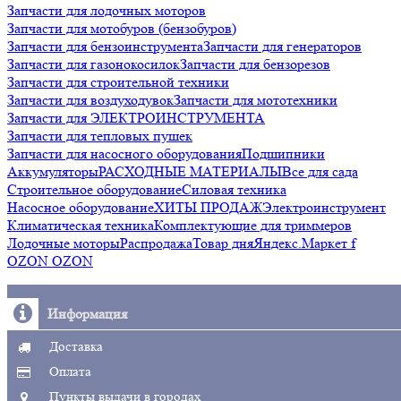
Запчасти для лодочных моторов
Запчасти для мотобуров (бензобуров)
Запчасти для бензоинструмента
Запчасти для генераторов
Запчасти для газонокосилок
Запчасти для бензорезов
Запчасти для строительной техники
Запчасти для воздуходувок
Запчасти для мототехники
Запчасти для ЭЛЕКТРОИНСТРУМЕНТА
Запчасти для тепловых пушек
Запчасти для насосного оборудования
Подшипники
Аккумуляторы
РАСХОДНЫЕ МАТЕРИАЛЫ
Все для сада
Строительное оборудование
Силовая техника
Насосное оборудование
ХИТЫ ПРОДАЖ
Электроинструмент
Климатическая техника
Комплектующие для триммеров
Лодочные моторы
Распродажа
Товар дня
Яндекс.Маркет f
OZON OZON
Информация
Доставка
Оплата
Пункты выдачи в городах