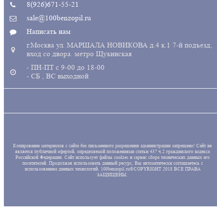
8(926)671-55-21
sale@100benzopil.ru
Написать нам
г.Москва ул. МАРШАЛА НОВИКОВА д.4 к.1 7-й подъезд,
вход со двора. метро Щукинская
- ПН-ПТ с 9-00 до 18-00
- СБ , ВС выходной
Копирование материалов с сайта без письменного разрешения администрации запрещено! Сайт не
является публичной офертой, определяемой положениями статьи 437 ч.2 гражданского кодекса
Российской Федерации. Сайт использует файлы cookies и сервис сбора технических данных его
посетителей. Продолжая использовать данный ресурс, Вы автоматически соглашаетесь с
использованием данных технологий. 100benzopil.ru©COPYRIGHT 2018 ВСЕ ПРАВА
ЗАЩИЩЕНЫ.