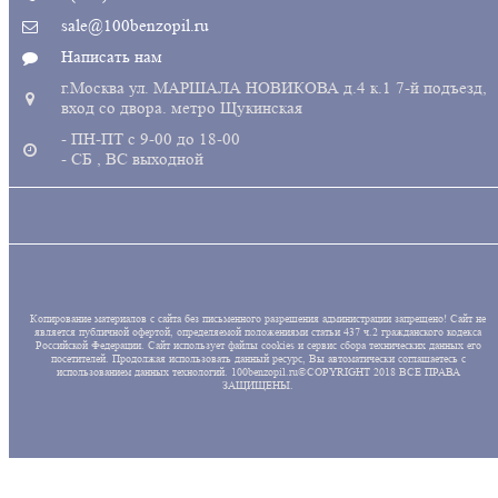
sale@100benzopil.ru
Написать нам
г.Москва ул. МАРШАЛА НОВИКОВА д.4 к.1 7-й подъезд,
вход со двора. метро Щукинская
- ПН-ПТ с 9-00 до 18-00
- СБ , ВС выходной
Копирование материалов с сайта без письменного разрешения администрации запрещено! Сайт не
является публичной офертой, определяемой положениями статьи 437 ч.2 гражданского кодекса
Российской Федерации. Сайт использует файлы cookies и сервис сбора технических данных его
посетителей. Продолжая использовать данный ресурс, Вы автоматически соглашаетесь с
использованием данных технологий. 100benzopil.ru©COPYRIGHT 2018 ВСЕ ПРАВА
ЗАЩИЩЕНЫ.